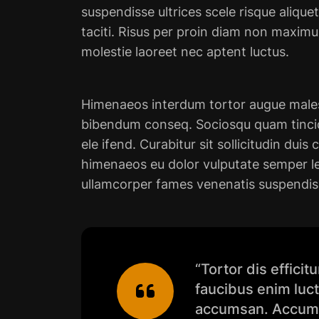
suspendisse ultrices scele risque aliquet
taciti. Risus per proin diam non maxim
molestie laoreet nec aptent luctus.
Himenaeos interdum tortor augue malesua
bibendum conseq. Sociosqu quam tincidu
ele ifend. Curabitur sit sollicitudin du
himenaeos eu dolor vulputate semper le
ullamcorper fames venenatis suspendisse
“Tortor dis effici
faucibus enim luctu
accumsan. Accums