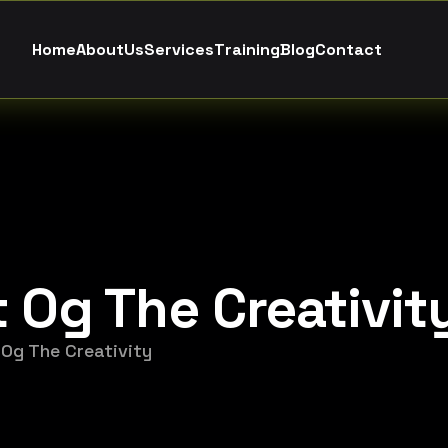
H
o
m
e
A
b
o
u
t
U
s
S
e
r
v
i
c
e
s
T
r
a
i
n
i
n
g
B
l
o
g
C
o
n
t
a
c
t
 Og The Creativit
Og The Creativity