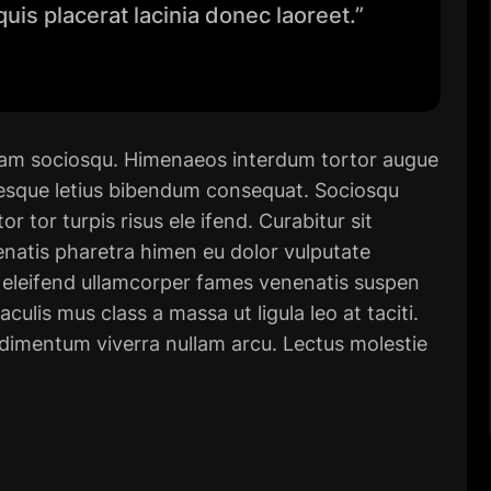
uis placerat lacinia donec laoreet.”
tiam sociosqu. Himenaeos interdum tortor augue
 tesque letius bibendum consequat. Sociosqu
r tor turpis risus ele ifend. Curabitur sit
enatis pharetra himen eu dolor vulputate
 eleifend ullamcorper fames venenatis suspen
iaculis mus class a massa ut ligula leo at taciti.
dimentum viverra nullam arcu. Lectus molestie